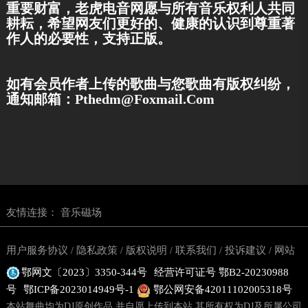
重要财富，老虎电音网愿与所有音乐权利人共同
耕耘，希望网友们更好的、健康的认识到尊重著
作人的必要性，支持正版。
如有会员作者上传的歌曲与您歌曲有版权纠纷，
通知邮箱：pthedm@foxmail.com
友情连接：
音乐磁场
用户服务协议
隐私政策
版权说明
联系我们
投诉建议
网站
/
/
/
/
/
鄂网文〔2023〕3350-344号
经营许可证号 鄂B2-20230988
地图
号
鄂ICP备2023014949号-1
鄂公网安备42011102005318号
本站舞曲均为DJ原创作品,并自愿上传到本站,其所有权为DJ及所属公司