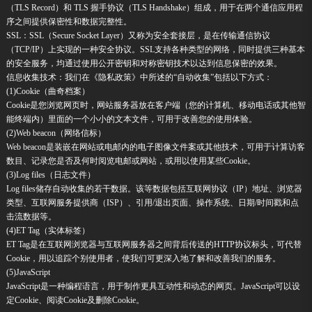
（TLS Record）和 TLS 握手协议（TLS Handshake）组成，用于在两个通信应用程
序之间提供保密性和数据完整性。
SSL：SSL（Secure Socket Layer）又称为安全套接层，是在传输通信协议
（TCP/IP）上实现的一种安全协议。SSL支持各种类型的网络，同时提供三种基本
的安全服务，均通过使用公开密钥和对称密钥技术以达到信息保密的效果。
信息收集技术：我们在《隐私政策》中所述的“自动收集”包括以下方式：
(1)Cookie（曲奇档案）
Cookie是您浏览网页时，网站服务器放在客户端（您的计算机、移动电话或其他智
能终端内）里面的一个小小的文本文件，可用于改善您的使用体验。
(2)Web beacon（网络信标）
Web beacon是装嵌在网站或电邮内的电子图像文件案或其他技术，可用于计算访客
数目、记录您是否及何时阅览电邮或网站，或用以使用某些Cookie。
(3)Log files（日志文件）
Log files储存自动收集的若干数据。该等数据包括互联网协议（IP）地址、浏览器
类型、互联网服务提供商（ISP）、引用/退出页面、操作系统、日期/时间戳和点
击流数据等。
(4)ET Tag（实体标签）
ET Tag是在互联网浏览器与互联网服务器之间背后传送的HTTP协议标头，可代替
Cookie，用以追踪个别使用者，使我们可更深入地了解和改善我们的服务。
(5)JavaScript
JavaScript是一种编程语言，用于制作更具互动性和动态的网页。JavaScript可以设
定Cookie、阅读Cookie及删除Cookie。