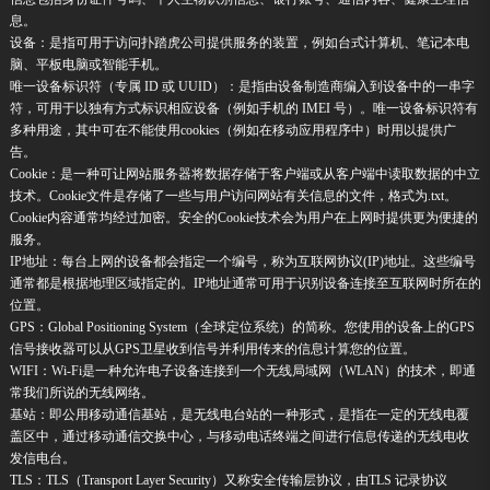
息。
设备：是指可用于访问扑踏虎公司提供服务的装置，例如台式计算机、笔记本电
脑、平板电脑或智能手机。
唯一设备标识符（专属 ID 或 UUID）：是指由设备制造商编入到设备中的一串字
符，可用于以独有方式标识相应设备（例如手机的 IMEI 号）。唯一设备标识符有
多种用途，其中可在不能使用cookies（例如在移动应用程序中）时用以提供广
告。
Cookie：是一种可让网站服务器将数据存储于客户端或从客户端中读取数据的中立
技术。Cookie文件是存储了一些与用户访问网站有关信息的文件，格式为.txt。
Cookie内容通常均经过加密。安全的Cookie技术会为用户在上网时提供更为便捷的
服务。
IP地址：每台上网的设备都会指定一个编号，称为互联网协议(IP)地址。这些编号
通常都是根据地理区域指定的。IP地址通常可用于识别设备连接至互联网时所在的
位置。
GPS：Global Positioning System（全球定位系统）的简称。您使用的设备上的GPS
信号接收器可以从GPS卫星收到信号并利用传来的信息计算您的位置。
WIFI：Wi-Fi是一种允许电子设备连接到一个无线局域网（WLAN）的技术，即通
常我们所说的无线网络。
基站：即公用移动通信基站，是无线电台站的一种形式，是指在一定的无线电覆
盖区中，通过移动通信交换中心，与移动电话终端之间进行信息传递的无线电收
发信电台。
TLS：TLS（Transport Layer Security）又称安全传输层协议，由TLS 记录协议