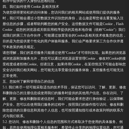
程序中提供的个人身份信息相结合。
四、我们如何使用 Cookie 及相关技术
为使您获得更轻松的访问体验，您访问我们的相关网站或使用我们提供的服务
时，我们可能会通过小型数据文件识别您的身份，这么做是帮您省去重复输入注
册信息的步骤，或者帮助判断您的账户安全。这些数据文件可能是Cookie，Flash
Cookie，或您的浏览器或关联应用程序提供的其他本地存储（统称“Cookie”）我们
或我们的第三方合作伙伴，可能通过放置安全的Cookie及相关技术收集您的信息，
目的是为您提供更个性化的用户体验和服务。我们会严格要求第三方合作伙伴遵
守本政策的相关规定。
请您理解，我们的某些服务只能通过使用“Cookie”才可得到实现。如果您的浏览器
或浏览器附加服务允许，您也可以通过浏览器设置管理Cookie，修改对Cookie的接
受程度或者拒绝Cookie。但请注意，如果停用Cookie，在某些情况下可能会影响您
安全访问我们相关网站，您可能无法享受最佳的服务体验，某些服务也可能无法
正常使用。
五、您如何了解和管理自己的信息
5.1. 我们将尽一切可能采取适当的技术手段，保证您可以访问、了解、更新、修改
和删除自己的注册信息或使用我们的服务时提供的其他用户信息。你在访问、了
解、更新、修改和删除前述信息时，我们可能会要求您进行身份验证，以保障帐
户安全。您可以在使用我们服务的过程中，按照我们的操作指引访问、修改和删
除您提供的注册信息和其他个人信息，也可按照通知指引或本政策列明的联系方
式与我们联系。
5.2. 您访问、修改和删除个人信息的范围和方式将取决于您使用的具体服务。例
如，若您在使用地理位置相关服务时，希望停止分享您的地理位置信息，您可通