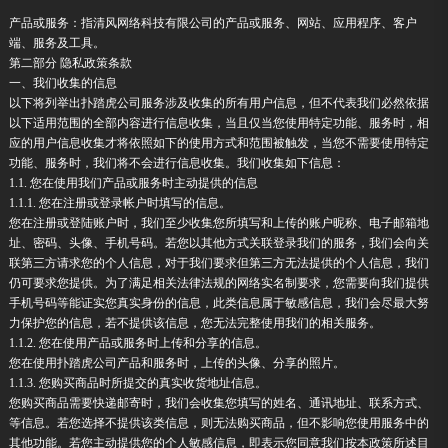
产品或服务：指清风网络科技有限公司的产品或服务、网站、应用程序、客户
端、服务及工具。
第二部分 隐私政策条款
一、我们收集的信息
以下将列举出扑踏虎公司服务涉及收集的所有用户信息，但不代表我们必然依据
以下适用范围的全部内容进行信息收集，当且仅当您使用特定功能、服务时，相
应的用户信息收集才将依照如下的使用方式和范围被触发，当您不需要使用特定
功能、服务时，我们将不会进行信息收集。我们收集如下信息：
1.1. 您在使用我们产品或服务时主动提供的信息
1.1.1. 您在注册或登录帐户时填写的信息。
您在注册或登陆账户时，我们至少收集您所填写和上传的账户昵称、电子邮箱地
址、密码、头像、手机号码。若您以其他方式关联登录我们的服务，我们会向关
联第三方请求您的个人信息，对于我们要求但第三方无法提供的个人信息，我们
仍可要求您提供。为了满足相关法律法规的网络实名制要求，您需要向我们提供
手机号码等能证实您真实身份的信息，此类信息属于敏感信息，我们会尽最大努
力保护您的信息，若不提供该信息，您无法完整使用我们的相关服务。
1.1.2. 您在使用产品或服务时上传和分享的信息。
您在使用扑踏虎公司产品和服务时，上传的头像、分享的照片。
1.1.3. 您购买商品时所提交的真实收货地址信息。
您购买商品需要快递邮寄时，我们会收集您填写的姓名、通讯地址、联系方式、
等信息。若您选择不提供该类信息，则无法购买商品，但不影响您使用服务中的
其他功能。若您主动提供您的个人敏感信息，即表示您同意我们按本政策所述目