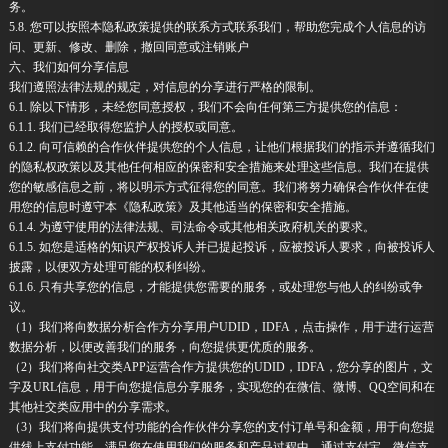
务。
5.8. 您可以按照本隐私政策提供的联系方式联系我们，帮助您完成个人信息的访
问、更新、修改、删除，撤回同意或注销账户
六、我们如何分享信息
我们遵照法律法规的规定，对信息的分享进行严格的限制。
6.1. 除以下情形，未经您同意授权，我们不会向任何第三方提供您的信息：
6.1.1. 我们已经取得您监护人的授权或同意。
6.1.2. 向可信赖的合作伙伴提供您的个人信息，让他们根据我们的指示并遵循我们
的隐私权政策以及其他任何相应的保密和安全措施来处理这些信息。我们在提供
您的敏感信息之前，将以明示方式征得您的同意。我们将努力确保合作伙伴在使
用您的信息时遵守本《隐私政策》及其他适当的保密和安全措施。
6.1.4. 为遵守使用的法律法规、司法命令或其他相关政府机关的要求。
6.1.5. 如您是适格的知识产权投诉人并已提起投诉，应被投诉人要求，向被投诉人
披露，以便双方处理可能的权利纠纷。
6.1.6. 只有共享您的信息，才能提供您需要的服务，或处理您与他人的纠纷或争
议。
（1）我们将向数据分析合作方分享用户UDID，IDFA，点击操作，用于进行运营
数据分析，以便改善我们的服务，向您提供更优质的服务。
（2）我们将向社交类APP运营合作方提供您的UDID，IDFA，您分享的图片，文
字及URL信息，用于向您提信息分享服务，实现您的在微信、微博、QQ空间和在
其他社交类应用中的分享需求。
（3）我们将向提供支付功能的合作伙伴分享您的支付订单号和金额，用于向您提
供线上支付功能，满足您在使用我们的服务和产品过程中，通过支付宝、微信支