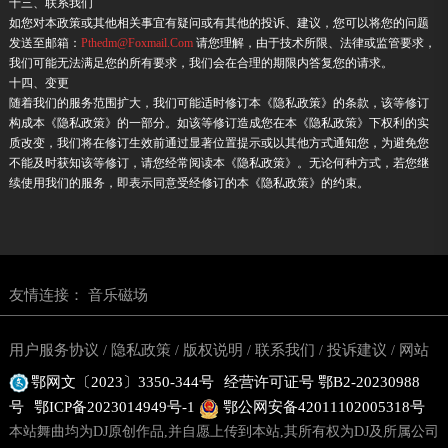
十三、联系我们
如您对本政策或其他相关事宜有疑问或有其他的投诉、建议，您可以将您的问题
发送至邮箱：
Pthedm@Foxmail.Com
请您理解，由于技术所限、法律或监管要求，
我们可能无法满足您的所有要求，我们会在合理的期限内答复您的请求。
十四、变更
随着我们的服务范围扩大，我们可能适时修订本《隐私政策》的条款，该等修订
构成本《隐私政策》的一部分。如该等修订造成您在本《隐私政策》下权利的实
质改变，我们将在修订生效前通过显著位置提示或以其他方式通知您，为避免您
不能及时获知该等修订，请您经常阅读本《隐私政策》。无论何种方式，若您继
续使用我们的服务，即表示同意受经修订的本《隐私政策》的约束。
友情连接：
音乐磁场
用户服务协议
隐私政策
版权说明
联系我们
投诉建议
网站
/
/
/
/
/
鄂网文〔2023〕3350-344号
经营许可证号 鄂B2-20230988
地图
号
鄂ICP备2023014949号-1
鄂公网安备42011102005318号
本站舞曲均为DJ原创作品,并自愿上传到本站,其所有权为DJ及所属公司