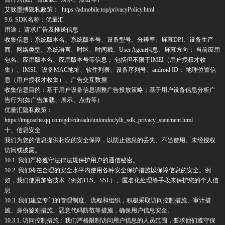
艾狄墨搏隐私政策： https://admobile.top/privacyPolicy.html
9.6. SDK名称：优量汇
用途： 请求广告及推送信息
收集信息：系统版本名、系统版本号、设备型号、分辨率、屏幕DPI、设备生产
商、网络类型、系统语言、时区、时间戳、User Agent信息、屏幕方向； 当前应用
包名、应用版本名、应用版本号等信息； 包括但不限于IMEI（用户授权才收
集）、IMSI、设备MAC地址、软件列表、设备序列号、android ID； 地理位置信
息（用户授权才收集）、广告交互数据
收集信息目的：基于用户设备信息调整广告投放策略；基于用户设备信息分析广
告行为(如广告加载、展示、点击等）
优量汇隐私政策：
https://imgcache.qq.com/gdt/cdn/adn/uniondoc/ylh_sdk_privacy_statement.html
十、信息安全
我们为您的信息提供相应的安全保障，以防止信息的丢失、不当使用、未经授权
访问或披露。
10.1. 我们严格遵守法律法规保护用户的通信秘密。
10.2. 我们将在合理的安全水平内使用各种安全保护措施以保障信息的安全。例
如，我们使用加密技术（例如TLS、SSL）、匿名化处理等手段来保护您的个人信
息
10.3. 我们建立专门的管理制度、流程和组织，积极采取访问控制措施、审计措
施、身份鉴别措施、恶意代码防范等措施，确保用户信息安全。
10.3.1. 访问控制措施：我们严格限制访问用户信息的人员范围，要求他们遵守保