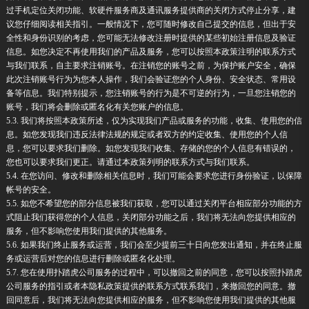
过手机定位关闭功能、软硬件服务商及通讯服务提供商的关闭方式停止分享，建
议您仔细阅读相关指引。一般情况下，您可随时修改自己提交的信息，但出于安
全性和身份识别的考虑，您可能无法修改注册时提供的某些初始注册信息及验证
信息。如您决定不再使用我们的产品及服务，您可以按照本政策注明的联系方式
与我们联系，自主要求注销账号。在注销您的账号之前，为保护账户安全，确保
此次注销账号行为为您本人操作，我们会验证您的个人身份、安全状态、常用设
备等信息。我们特别提示，您注销账号的行为是不可逆的行为，一旦您注销您的
账号，我们将会删除或匿名化有关您账户的信息。
5.3. 我们将按照本政策所述，仅为实现我们产品或服务的功能，收集、使用您的信
息。如您发现我们违反法律法规的规定或者双方的约定收集、使用您的个人信
息，您可以要求我们删除。如您发现我们收集、存储的您的个人信息有错误的，
您也可以要求我们更正。请通过本政策列明的联系方式与我们联系。
5.4. 在您访问、修改和删除相关信息时，我们可能会要求您进行身份验证，以保障
帐号的安全。
5.5. 如您不希望您的部分信息被我们获取，您可以通过关闭平台相应部分功能的方
式阻止我们获得您的个人信息，关闭部分功能之后，我们将无法向您提供相应的
服务，但不影响您使用我们提供的其他服务。
5.6. 如果我们终止服务或运营，我们会至少提前三十日向您发出通知，并在终止服
务或运营后对您的信息进行删除或匿名化处理。
5.7. 您在使用扑踏虎公司服务的过程中，可以撤回之前的同意，您可以按照扑踏虎
公司服务的指引或者本隐私政策提供的联系方式联系我们，来撤回您的同意。撤
回同意后，我们将无法向您提供相应的服务，但不影响您使用我们提供的其他服