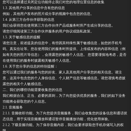
您可以选择通过关闭定位功能停止我们对您的地理位置信息的收集
1.3. 其他用户分享的信息中含有您的信息
例如，其他用户发布的照片或分享的视频中包含您的信息。
1.4. 从第三方合作伙伴获取的信息
我们会获得您在使用第三方合作伙伴产品或服务时所产生或分享的信息。
请您仔细阅读第三方合作伙伴服务的用户协议或隐私政策。
1.5. 关于敏感信息的提醒
请您注意，前述提及的信息中，有些因其特殊性属于敏感信息，如您的手机号
码、真实住址等。您在使用我们的服务时所提供、上传或发布的内容和信息（例
如有关您的照片等信息），会泄露您的敏感个人信息。 您需要谨慎地考虑，是否
在使用我们的服务时披露相关敏感个人信息。
1.6. 关于您分享的信息的特别提醒：
您可以通过我们的服务与您的好友、家人及其他用户分享您的相关信息。请注
意，这其中包含您的个人身份信息、个人财产信息等敏感信息。请您谨慎考虑披
露您的相关个人敏感信息。
二、我们的哪些功能需要收集您的信息
我们根据合法、正当、必要的原则，为了向您提供优质的服务，我们的如下业务
功能将会获取您的个人信息。
2.1. 音频服务
2.1.1. 音频收听功能。为了向您提供音频服务，我们会收集您的设备信息和通话状
态信息，用于实现音频播放和通话暂停音频播放功能，优化使用体验。
2.1.2. 下载音频功能。为了保存音频内容，我们会要求获取您手机存储写入的权
限。