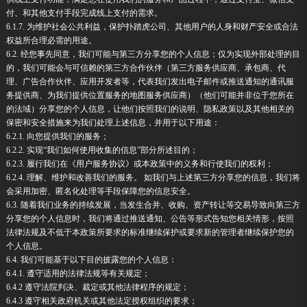
付、和其他支付手段完成线上支付的需求。
6.1.7. 为维护社会公共利益，保护扑踏虎公司、其他用户的人身和财产安全或合法
权益所合理必需的用途。
6.2. 经您事先同意，我们可能与第三方分享您的个人信息；仅为实现外部处理的目
的，我们可能会与可信赖的第三方合作伙伴（第三方服务供应商、承包商、代
理、广告合作伙伴、应用开发者等，代表我们发出电子邮件或推送通知的通讯服
务提供商、为我们提供位置服务的地图服务供应商）（他们可能并非位于您所在
的法域）分享您的个人信息，让他们按照我们的说明、隐私政策以及其他相关的
保密和安全措施来为我们处理上述信息，并用于以下用途：
6.2.1. 向您提供我们的服务；
6.2.2. 实现“我们如何使用收集的信息”部分所述目的；
6.2.3. 履行我们在《用户服务协议》或本政策中的义务和行使我们的权利；
6.2.4. 理解、维护和改善我们的服务。 如我们与上述第三方分享您的信息，我们将
会采用加密、匿名化处理等手段保障您的信息安全。
6.3. 随着我们业务的持续发展，当发生合并、收购、资产转让等交易导致向第三方
分享您的个人信息时，我们将通过推送通知、公告等形式告知您相关情形，按照
法律法规及不低于本政策所要求的标准继续保护或要求新的管理者继续保护您的
个人信息。
6.4. 我们可能基于以下目的披露您的个人信息：
6.4.1. 遵守适用的法律法规等有关规定；
6.4.2 遵守法院判决、裁定或其他法律程序的规定；
6.4.3 遵守相关政府机关或其他法定授权组织的要求；