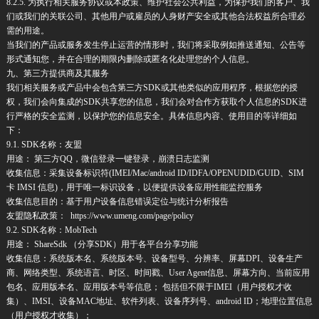
8.2.5. 为执行相关服务协议或本政策、维护社会公共利益，为保护我们的客户、我
们或我们的关联公司、其他用户或雇员的人身财产安全或其他合法权益所合理必
需的用途。
当我们的产品或服务发生停止运营的情形时，我们将采取例如推送通知、公告等
形式通知您，并在合理的期限内删除或匿名化处理您的个人信息。
九、第三方提供商及其服务
我们相关服务或产品中会包含第三方SDK或其他类似的应用程序，根据您的授
权，我们会向集成的SDK共享您的信息，我们会对合作方获取个人信息的SDK进
行严格的安全监测，以保护您的信息安全。具体信息内容、使用目的等详细如
下：
9.1. SDK名称：友盟
用途： 第三方QQ，微信登录一键登录，崩溃日志监测
收集信息：采集设备标识符(IMEI/Mac/android ID/IDFA/OPENUDID/GUID、SIM
卡 IMSI 信息)，用于唯一标识设备，以便提供设备应用性能监控服务
收集信息目的：基于用户设备信息错误定位与统计分析报告
友盟隐私政策： https://www.umeng.com/page/policy
9.2. SDK名称：MobTech
用途： ShareSdk （分享SDK）用于各平台分享功能
收集信息：系统版本名、系统版本号、设备型号、分辨率、屏幕DPI、设备生产
商、网络类型、系统语言、时区、时间戳、User Agent信息、屏幕方向、当前应用
包名、应用版本名、应用版本号等信息； 包括但不限于IMEI（用户授权才收
集）、IMSI、设备MAC地址、软件列表、设备序列号、android ID；地理位置信息
（用户授权才收集）；