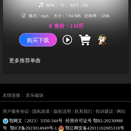
BPM： 75 、 KEY：9A 、
格式：mp3、 大小：7.94 MB、比特率：320K
售价：2 H币
购买下载
更多推荐单曲
友情连接：
音乐磁场
用户服务协议
隐私政策
版权说明
联系我们
投诉建议
网站
/
/
/
/
/
鄂网文〔2023〕3350-344号
经营许可证号 鄂B2-20230988
地图
号
鄂ICP备2023014949号-1
鄂公网安备42011102005318号