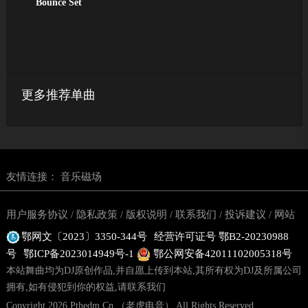
Bounce Set
更多推荐单曲
友情连接：
音乐磁场
用户服务协议
隐私政策
版权说明
联系我们
投诉建议
网站
/
/
/
/
/
鄂网文〔2023〕3350-344号
经营许可证号 鄂B2-20230988
地图
号
鄂ICP备2023014949号-1
鄂公网安备42011102005318号
本站舞曲均为DJ原创作品,并自愿上传到本站,其所有权为DJ及所属公司
拥有,如有侵犯到你的权益,请联系我们
Copyright 2026 Pthedm.Cn （老虎电音） All Rights Reserved.